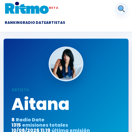
BETA
RANKING
RADIO DATE
ARTISTAS
ARTISTA
Aitana
8
Radio Date
1315
emisiones totales
10/08/2026 11:19
última emisión