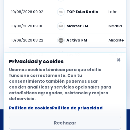
10/08/2026 09:02
TOP EsLa Radio
León
10/08/2026 09:01
Master FM
Madrid
10/08/2026 08:22
Activa FM
Alicante
10/08/2026 07:32
Los 40
Madrid
×
Privacidad y cookies
10/08/2026 07:22
Cadena DIAL
Madrid
Usamos cookies técnicas para que el sitio
funcione correctamente. Con tu
consentimiento también podemos usar
10/08/2026 07:21
Ocionews
Palma
cookies analíticas y servicios opcionales para
estadísticas agregadas, asistencia y mejora
del servicio.
Política de cookies
Política de privacidad
Ritmo monitoriza la difusión de singles en emisoras de
Rechazar
radio españolas.