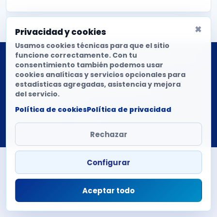
×
Privacidad y cookies
Usamos cookies técnicas para que el sitio
funcione correctamente. Con tu
Ritmo monitoriza la difusión de singles en emisoras de
consentimiento también podemos usar
radio españolas.
cookies analíticas y servicios opcionales para
Copyright © 2026 Mantovani Europe SL
estadísticas agregadas, asistencia y mejora
Soporte técnico
|
Política de privacidad
|
Cookies
|
del servicio.
Preferencias de cookies
Política de cookies
Política de privacidad
HEMOS DETECTADO
9.547
18.447
133.263
artistas
canciones
emisiones
Rechazar
Configurar
Aceptar todo