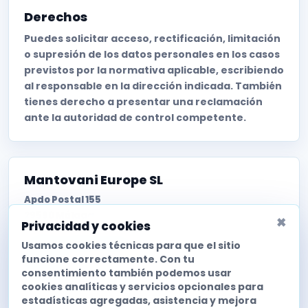
Derechos
Puedes solicitar acceso, rectificación, limitación
o supresión de los datos personales en los casos
previstos por la normativa aplicable, escribiendo
al responsable en la dirección indicada. También
tienes derecho a presentar una reclamación
ante la autoridad de control competente.
Mantovani Europe SL
Apdo Postal 155
29590 Málaga
×
Privacidad y cookies
Política de privacidad
Usamos cookies técnicas para que el sitio
funcione correctamente. Con tu
Cookies
consentimiento también podemos usar
Preferencias de cookies
cookies analíticas y servicios opcionales para
estadísticas agregadas, asistencia y mejora