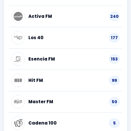
Activa FM
240
Los 40
177
Esencia FM
153
Hit FM
99
Master FM
50
Cadena 100
5