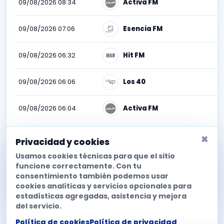
09/08/2026 08:34
Activa FM
09/08/2026 07:06
Esencia FM
09/08/2026 06:32
Hit FM
09/08/2026 06:06
Los 40
09/08/2026 06:04
Activa FM
×
Privacidad y cookies
Descubre todas las emisiones
Usamos cookies técnicas para que el sitio
funcione correctamente. Con tu
Para esta canción puedes activar la monitorización avanzada
consentimiento también podemos usar
y consultar todas las estadísticas de difusión en las emisoras
cookies analíticas y servicios opcionales para
españolas detectadas.
estadísticas agregadas, asistencia y mejora
del servicio.
Política de cookies
Política de privacidad