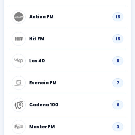
Activa FM
15
Hit FM
15
Los 40
8
Esencia FM
7
Cadena 100
6
Master FM
3