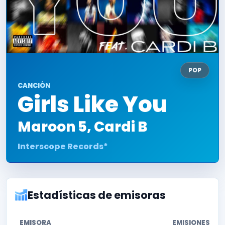
POP
CANCIÓN
Girls Like You
Maroon 5
,
Cardi B
Interscope Records*
Estadísticas de emisoras
EMISORA
EMISIONES