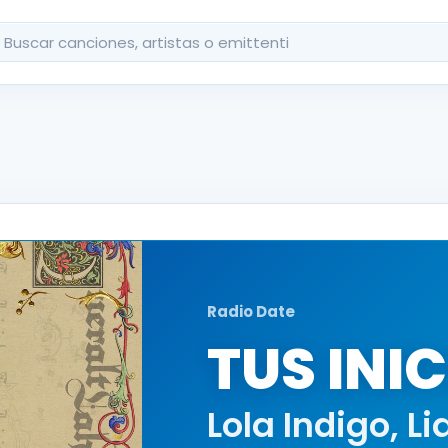
car
Radio Date
TUS INI
Lola Indigo
,
Li