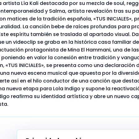
la artista Lía Kali destacada por su mezcla de soul, re
ntemporaneidad y Salma, artista revelación tras su pa
on matices de la tradición española, «TUS INICIALES», 
uralidad. La canción bebe de raíces profundas para pr
Este espíritu también se traslada al apartado visual. Da
e un videoclip se graba en la histórica casa familiar d
 actuación protagonista de Mina El Hammani, una de l
y poniendo en valor la conexión entre tradición y vangu
n, «TUS INICIALES», se presenta como una declaración 
e una nueva escena musical que apuesta por la diversida
erte así en el hilo conductor de una canción que desta
a nueva etapa para Lola Indigo y supone la reactivaci
ndigo reafirma su identidad artística y abre un nuevo ca
sta.