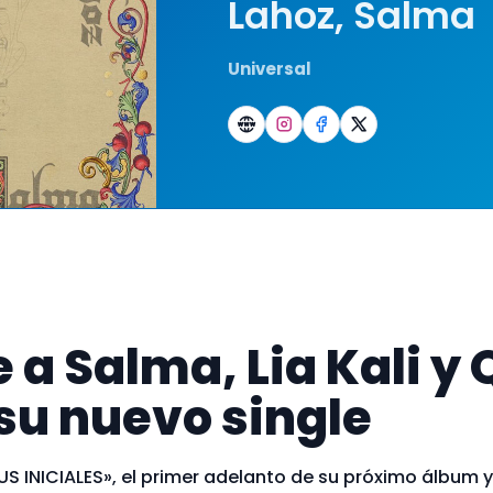
Lahoz
,
Salma
Universal
Sitio
Instagram
Facebook
X
e a Salma, Lia Kali y
 su nuevo single
S INICIALES», el primer adelanto de su próximo álbum 