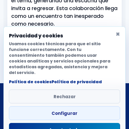
el tema, generando una escucha que
invita a regresar. Esta colaboración llega
como un encuentro tan inesperado
como necesario.
×
Privacidad y cookies
OFICINA DE PRENSA
Usamos cookies técnicas para que el sitio
Universal Music Spain
funcione correctamente. Con tu
consentimiento también podemos usar
Web
cookies analíticas y servicios opcionales para
estadísticas agregadas, asistencia y mejora
del servicio.
Política de cookies
Política de privacidad
Ritmo monitoriza la difusión de singles en emisoras de
Rechazar
radio españolas.
Copyright © 2026 Mantovani Europe SL
Configurar
Soporte técnico
|
Política de privacidad
|
Cookies
|
Preferencias de cookies
HEMOS DETECTADO