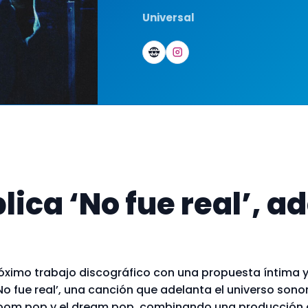
Universal
Sitio
Instagram
lica ‘No fue real’, a
óximo trabajo discográfico con una propuesta íntima y 
No fue real’, una canción que adelanta el universo son
edroom pop y el dream pop, combinando una producción