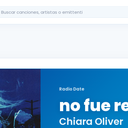
car
Radio Date
no fue r
Chiara Oliver